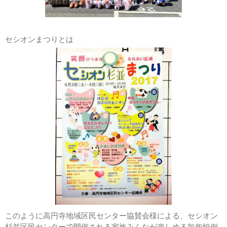
せきまゆ
せきまゆが高円寺に
嫁ぎました。
ちづる
セシオンまつりとは
ちびっこ
にっしゃん
みっしー
阿波踊りガイド
開設宣言
小沢村から愛を込め
て
飛び出せ！世界の
AWAODORI
僕が東京新のんき連
に入ったわけ
鳴らす阿呆へまっし
ぐら
連員インタビュー
このように高円寺地域区民センター協賛会様による、セシオン
連活動
杉並区民センターで開催される家族みんなが楽しめる毎年恒例