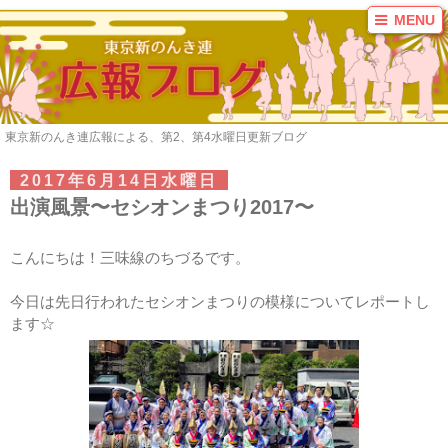
MENU
ブログ
ご案内
連員募集
東京新のんき連広報による、第2、第4水曜日更新ブログ
お問い合わせ
リンク
2017年6月14日水曜日
出演風景〜セシオンまつり2017〜
カテゴリ
2016年まとめ
こんにちは！三味線のちづるです。
2017年まとめ
KAZI
今日は先日行われたセシオンまつりの模様についてレポートし
ます☆
いずみ
カーチャ
かな
ここが好きだよ！東
京新のんき連