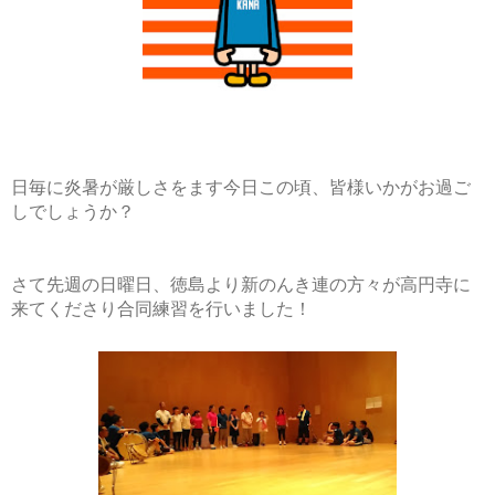
せきまゆ
せきまゆが高円寺に
嫁ぎました。
ちづる
ちびっこ
にっしゃん
みっしー
日毎に炎暑が厳しさをます今日この頃、皆様いかがお過ご
阿波踊りガイド
しでしょうか？
開設宣言
小沢村から愛を込め
て
さて先週の日曜日、徳島より新のんき連の方々が高円寺に
来てくださり合同練習を行いました！
飛び出せ！世界の
AWAODORI
僕が東京新のんき連
に入ったわけ
鳴らす阿呆へまっし
ぐら
連員インタビュー
連活動