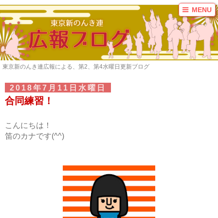
MENU
ブログ
ご案内
連員募集
東京新のんき連広報による、第2、第4水曜日更新ブログ
お問い合わせ
リンク
2018年7月11日水曜日
合同練習！
カテゴリ
2016年まとめ
こんにちは！
2017年まとめ
笛のカナです(^^)
KAZI
いずみ
カーチャ
かな
ここが好きだよ！東
京新のんき連