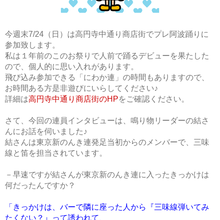
せきまゆ
せきまゆが高円寺に
嫁ぎました。
今週末7/24（日）は高円寺中通り商店街でプレ阿波踊りに
ちづる
参加致します。
ちびっこ
私は１年前のこのお祭りで人前で踊るデビューを果たした
にっしゃん
ので、個人的に思い入れがあります。
飛び込み参加できる「にわか連」の時間もありますので、
みっしー
お時間ある方是非遊びにいらしてください♪
阿波踊りガイド
詳細は
高円寺中通り商店街のHP
をご確認ください。
開設宣言
小沢村から愛を込め
さて、今回の連員インタビューは、鳴り物リーダーの結さ
て
んにお話を伺いました♪
飛び出せ！世界の
結さんは東京新のんき連発足当初からのメンバーで、三味
AWAODORI
線と笛を担当されています。
僕が東京新のんき連
に入ったわけ
－早速ですが結さんが東京新のんき連に入ったきっかけは
鳴らす阿呆へまっし
何だったんですか？
ぐら
連員インタビュー
「きっかけは、バーで隣に座った人から『三味線弾いてみ
連活動
たくない？』って誘われて、