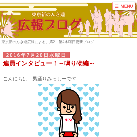
MENU
ブログ
ご案内
連員募集
東京新のんき連広報による、第2、第4水曜日更新ブログ
お問い合わせ
リンク
2016年7月20日水曜日
連員インタビュー！～鳴り物編～
カテゴリ
2016年まとめ
こんにちは！男踊りみっしーです。
2017年まとめ
KAZI
いずみ
カーチャ
かな
ここが好きだよ！東
京新のんき連