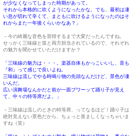
が少なくなってしまった時期があって。
それから本格的に吹くようになったかな。でも、最初は凄
い息が切れて辛くて、まともに吹けるようになったのはそ
れからまた一年後くらいかなあ？」
－今の綺麗な音色を習得するまで大変だったんですね。
せっかく三味線と笛と両方担当されているので、それぞれ
の魅力を聞かせていただけますか？
「三味線の魅力は・・・。楽器自体もかっこいいし、音も
『和』って感じで良いよね。
三味線は流しでやる時鳴り物の先頭なんだけど、景色が凄
いんだ。
広い演舞場なんかだと前が一面ブワーッて踊り子が見え
て、中々の特等席だよ。」
－三味線は流しのときの特等席、ってなるほど！踊り子は
絶対見えない景色だから、ちょっと羨ましくなっちゃいま
すね（笑）