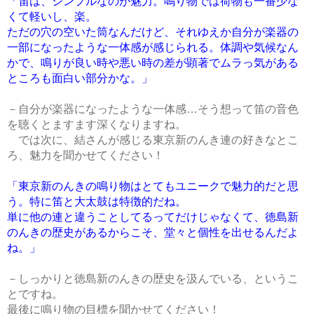
「笛は、シンプルなのが魅力。鳴り物では荷物も一番少な
くて軽いし、楽。
ただの穴の空いた筒なんだけど、それゆえか自分が楽器の
一部になったような一体感が感じられる。体調や気候なん
かで、鳴りが良い時や悪い時の差が顕著でムラっ気がある
ところも面白い部分かな。」
－自分が楽器になったような一体感…そう想って笛の音色
を聴くとますます深くなりますね。
では次に、結さんが感じる東京新のんき連の好きなとこ
ろ、魅力を聞かせてください！
「東京新のんきの鳴り物はとてもユニークで魅力的だと思
う。特に笛と大太鼓は特徴的だね。
単に他の連と違うことしてるってだけじゃなくて、徳島新
のんきの歴史があるからこそ、堂々と個性を出せるんだよ
ね。」
－しっかりと徳島新のんきの歴史を汲んでいる、というこ
とですね。
最後に鳴り物の目標を聞かせてください！