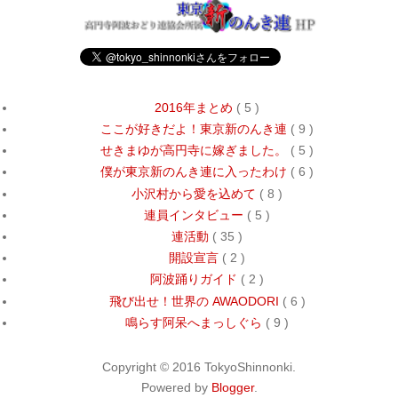
2016年まとめ
( 5 )
ここが好きだよ！東京新のんき連
( 9 )
せきまゆが高円寺に嫁ぎました。
( 5 )
僕が東京新のんき連に入ったわけ
( 6 )
小沢村から愛を込めて
( 8 )
連員インタビュー
( 5 )
連活動
( 35 )
開設宣言
( 2 )
阿波踊りガイド
( 2 )
飛び出せ！世界の AWAODORI
( 6 )
鳴らす阿呆へまっしぐら
( 9 )
Copyright © 2016 TokyoShinnonki.
Powered by
Blogger
.