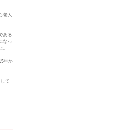
ら老人
である
になっ
た。
5年か
。
進して