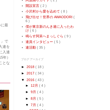
開設宣言
( 2 )
小沢村から愛を込めて
( 8 )
飛び出せ！世界の AWAODORI
(
6 )
いに最
僕が東京新のんき連に入ったわ
け
( 6 )
鳴らす阿呆へまっしぐら
( 9 )
！」で
連員インタビュー
( 5 )
入連を
連活動
( 35 )
に入連
5年）
ブログ アーカイブ
ことな
►
2018
( 18 )
►
2017
( 34 )
▼
2016
( 43 )
►
12月
( 4 )
►
9月
( 4 )
►
8月
( 5 )
▼
7月
( 4 )