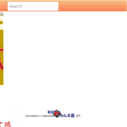
S
u
b
m
it
て感