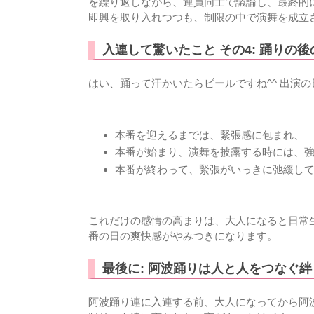
を繰り返しながら、連員同士で議論し、最終的
即興を取り入れつつも、制限の中で演舞を成立
入連して驚いたこと その4: 踊りの
はい、踊って汗かいたらビールですね^^ 出演
本番を迎えるまでは、緊張感に包まれ、
本番が始まり、演舞を披露する時には、
本番が終わって、緊張がいっきに弛緩し
これだけの感情の高まりは、大人になると日常
番の日の爽快感がやみつきになります。
最後に: 阿波踊りは人と人をつなぐ絆
阿波踊り連に入連する前、大人になってから阿