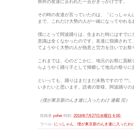
県外の友達に言われた一言がきっかけです。
その時の友達が言っていたのは、「にっしゃん
まで、これだけ大勢の人が一緒になってやれる
僕にとって阿波踊りは、生まれた時にはすでに
意識は全くなかったのです。友達に指摘されて
てようやく大勢の人が熱意と労力を注いでお祭
これまでは、心のどこかに、地元のお祭に貢献し
らようやく踊り子として帰郷して地元の祭りに
といっても、踊りはまだまだ未熟ですので ^^
いきたいと思います。読者の皆様、阿波踊りの
（僕が東京新のんき連に入ったわけ 連載 完）
投稿者
yohei
時刻:
2016年7月27日水曜日 6:00
ラベル:
にっしゃん
,
僕が東京新のんき連に入ったわ