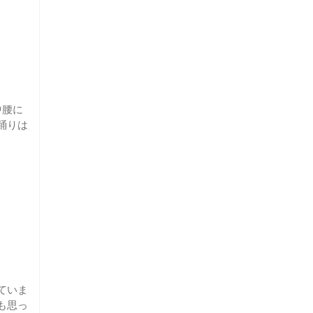
中腰に
踊りは
ていま
も思っ