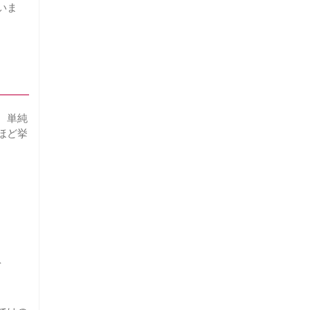
いま
、単純
ほど挙
を