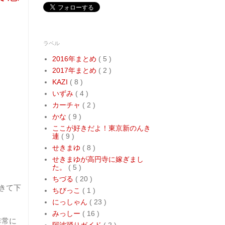
ラベル
2016年まとめ
( 5 )
2017年まとめ
( 2 )
KAZI
( 8 )
いずみ
( 4 )
カーチャ
( 2 )
かな
( 9 )
ここが好きだよ！東京新のんき
連
( 9 )
せきまゆ
( 8 )
せきまゆが高円寺に嫁ぎまし
た。
( 5 )
ちづる
( 20 )
きて下
ちびっこ
( 1 )
にっしゃん
( 23 )
みっしー
( 16 )
非常に
阿波踊りガイド
( 2 )