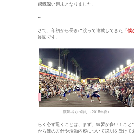
感慨深い週末となりました。
--
さて、年初から長きに渡って連載してきた「
僕
終回です。
演舞場での踊り（2015年夏）
らく必ず驚くことは、まず、練習が多い！こと
から連の方針や活動内容について説明を受けて