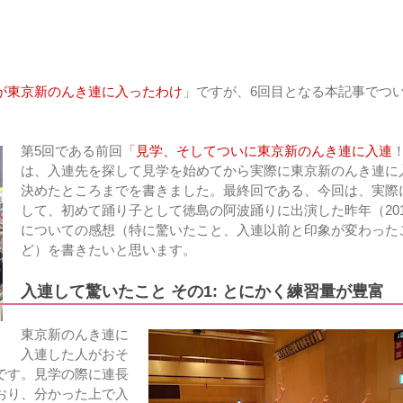
が東京新のんき連に入ったわけ
」ですが、6回目となる本記事でつ
第5回である前回「
見学、そしてついに東京新のんき連に入連
は、入連先を探して見学を始めてから実際に東京新のんき連に
決めたところまでを書きました。最終回である、今回は、実際
して、初めて踊り子として徳島の阿波踊りに出演した昨年（201
についての感想（特に驚いたこと、入連以前と印象が変わった
ど）を書きたいと思います。
入連して驚いたこと その1: とにかく練習量が豊富
東京新のんき連に
入連した人がおそ
です。見学の際に連長
おり、分かった上で入