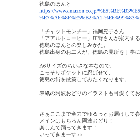
徳島のほんと
https://www.amazon.co.jp/%E5%
BE%B3%E
%E7%A6%
8F%E5%B2%A1-%E6%99%83
「チャットモンチー」福岡晃子さん
「アアルトコーヒー」庄野さんが案内す
徳島のほんとの楽しみかた。
徳島出身のお二人が、徳島の見所を丁寧
A6サイズのちいさな本なので、
こっそりポケットに忍ばせて、
徳島の街を散策してみたくなります。
表紙の阿波おどりのイラストも可愛くてお
さぁここまで全力でゆるっとお届けして
メインはもちろん阿波おどり！
楽しんで踊ってきます！
いってきまーす♪♪