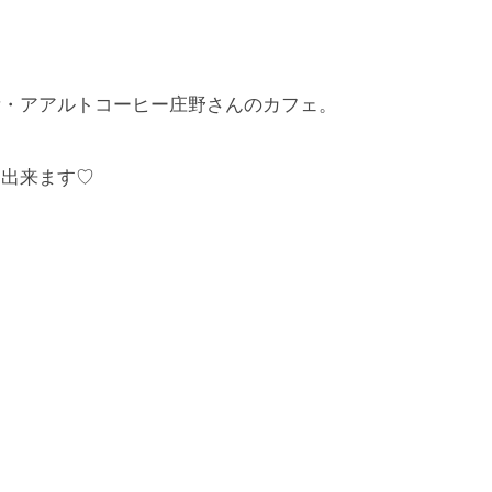
所・
アアルトコーヒー庄野さんのカフェ。
。
も出来ます♡