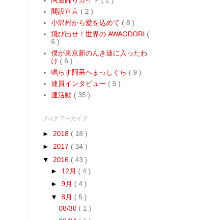
開設宣言
( 2 )
小沢村から愛を込めて
( 8 )
飛び出せ！世界の AWAODORI
(
6 )
僕が東京新のんき連に入ったわ
け
( 6 )
鳴らす阿呆へまっしぐら
( 9 )
連員インタビュー
( 5 )
連活動
( 35 )
ブログ アーカイブ
►
2018
( 18 )
►
2017
( 34 )
▼
2016
( 43 )
►
12月
( 4 )
►
9月
( 4 )
▼
8月
( 5 )
08/30
( 1 )