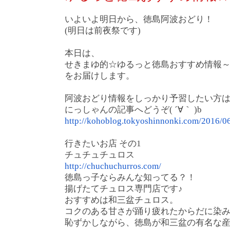
いよいよ
明日
から、徳島阿波おどり！
(明日は前夜祭です)
本日は、
せきまゆ的☆ゆるっと徳島おすすめ情報～
をお届けします。
阿波おどり情報をしっかり予習したい方
にっしゃんの記事へどうぞ( ´∀｀ )b
http://kohoblog.
tokyoshinnonki.com/2016/0
行きたいお店 その1
チュチュチュロス
http://chuchuchurros.com/
徳島っ子ならみんな知ってる？！
揚げたてチュロス専門店です♪
おすすめは和三盆チュロス。
コクのある甘さが踊り疲れたからだに染みます
恥ずかしながら、徳島が和三盆の有名な