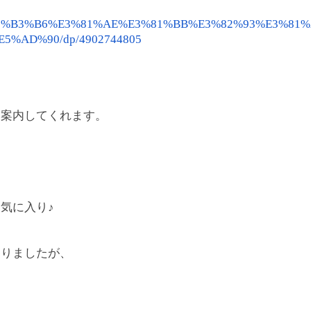
5%B3%B6%E3%81%AE%E3%81%
BB%E3%82%93%E3%81%
%E5%AD%
90/dp/4902744805
る
に案内してくれます。
気に入り♪
参りましたが、