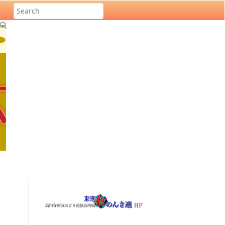
S
u
b
m
it