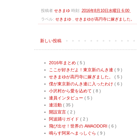
投稿者
せきまゆ
時刻:
2016年8月10日水曜日 6:00
ラベル:
せきまゆ
,
せきまゆが高円寺に嫁ぎました。
新しい投稿
2016年まとめ
( 5 )
ここが好きだよ！東京新のんき連
( 9 )
せきまゆが高円寺に嫁ぎました。
( 5 )
僕が東京新のんき連に入ったわけ
( 6 )
小沢村から愛を込めて
( 8 )
連員インタビュー
( 5 )
連活動
( 35 )
開設宣言
( 2 )
阿波踊りガイド
( 2 )
飛び出せ！世界の AWAODORI
( 6 )
鳴らす阿呆へまっしぐら
( 9 )