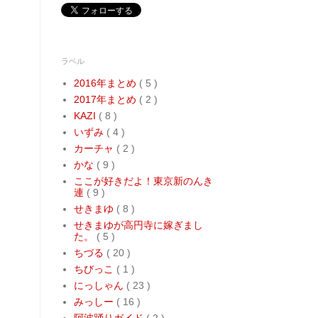
ラベル
2016年まとめ
( 5 )
2017年まとめ
( 2 )
KAZI
( 8 )
いずみ
( 4 )
カーチャ
( 2 )
かな
( 9 )
ここが好きだよ！東京新のんき
連
( 9 )
せきまゆ
( 8 )
せきまゆが高円寺に嫁ぎまし
た。
( 5 )
ちづる
( 20 )
ちびっこ
( 1 )
にっしゃん
( 23 )
みっしー
( 16 )
阿波踊りガイド
( 2 )