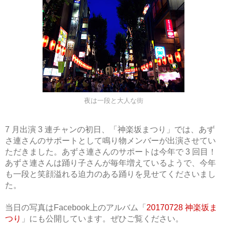
夜は一段と大人な街
7 月出演 3 連チャンの初日、「神楽坂まつり」では、あず
さ連さんのサポートとして鳴り物メンバーが出演させてい
ただきました。あずさ連さんのサポートは今年で 3 回目！
あずさ連さんは踊り子さんが毎年増えているようで、今年
も一段と笑顔溢れる迫力のある踊りを見せてくださいまし
た。
当日の写真はFacebook上のアルバム「
20170728 神楽坂ま
つり
」にも公開しています。ぜひご覧ください。