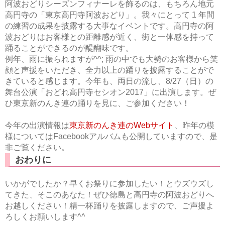
阿波おどりシーズンフィナーレを飾るのは、もちろん地元
高円寺の「東京高円寺阿波おどり」。我々にとって 1 年間
の練習の成果を披露する大事なイベントです。高円寺の阿
波おどりはお客様との距離感が近く、街と一体感を持って
踊ることができるのが醍醐味です。
例年、雨に振られますが^^; 雨の中でも大勢のお客様から笑
顔と声援をいただき、全力以上の踊りを披露することがで
きていると感じます。今年も、両日の流し、8/27（日）の
舞台公演「おどれ高円寺セシオン2017」に出演します。ぜ
ひ東京新のんき連の踊りを見に、ご参加ください！
今年の出演情報は
東京新のんき連のWebサイト
、昨年の模
様についてはFacebookアルバムも公開していますので、是
非ご覧ください。
おわりに
いかがでしたか？早くお祭りに参加したい！とウズウズし
てきた、そこのあなた！ぜひ徳島と高円寺の阿波おどりへ
お越しください！精一杯踊りを披露しますので、ご声援よ
ろしくお願いします^^