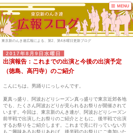
MENU
ブログ
ご案内
連員募集
東京新のんき連広報による、第2、第4水曜日更新ブログ
お問い合わせ
リンク
2017年8月9日水曜日
出演報告：これまでの出演と今後の出演予定
カテゴリ
（徳島、高円寺）のご紹介
2016年まとめ
2017年まとめ
こんにちは。男踊りにっしゃんです。
KAZI
いずみ
夏真っ盛り、阿波おどりシーズン真っ盛りで東京近郊各地
カーチャ
でも、たくさん阿波おどりが見られるお祭りが開催されて
います。今回は、東京新のんき連が、阿波おどりシーズン
かな
前半戦で出演したお祭りのご紹介とともに、後半戦で出演
ここが好きだよ！東
するお祭りをご紹介します。これまで見に行っていない方
京新のんき連
もご興味あるお祭りあれば、後半戦のお祭りにご参加いた