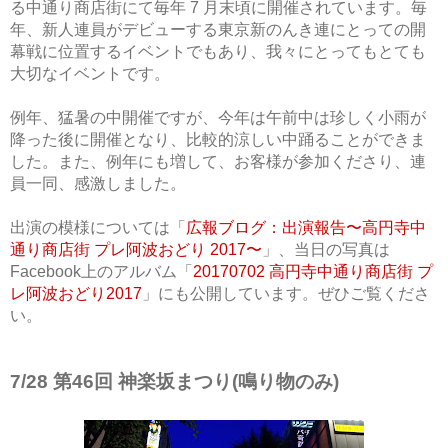
る中通り商店街にて毎年 7 月末頃に開催されています。毎
年、新人連員がデビューする東京新のんき連にとっての開
幕戦に位置するイベントでもあり、我々にとってもとても
大切なイベントです。
例年、猛暑の中開催ですが、今年は午前中は珍しく小雨が
降った後に開催となり、比較的涼しい中踊ることができま
した。また、例年にも増して、お客様が参加くださり、連
員一同、感激しました。
出演の模様については「
広報ブログ：出演報告〜高円寺中
通り商店街 プレ阿波おどり 2017〜
」、当日の写真は
Facebook上のアルバム「
20170702 高円寺中通り商店街 プ
レ阿波おどり2017
」にも公開しています。ぜひご覧くださ
い。
7/28 第46回 神楽坂まつり(鳴り物のみ)