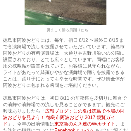
勇ましく踊る男踊りたち
徳島市阿波おどりには、毎年、初日 8/12 〜最終日 8/15 ま
で各演舞場で流しを披露させていただいています。徳島市
阿波おどりの有料演舞場は、大通りや吉野川沿いの公園に
設置されており、とても広々としています。両端にお客様
用の桟敷席が設置されていて、お客様に見守られながら、
ライトがあたって綺羅びやかな演舞場で踊りを披露できる
ことは、踊り子にとっても幸せな時間です。ぜひ街全体が
阿波おどりに包まれる瞬間をご堪能ください。
徳島市阿波おどりは、初日 8/11 の前夜祭を皮切りに舞台で
の演舞や演舞場での流しを見ることができます。観光にご
興味ありましたら「
広報ブログ：この夏は徳島で本場の阿
波おどりを見よう！ 徳島市阿波おどり 2017 観覧ガイ
ド
」、今年の出演情報は
東京新のんき連のWebサイト
、ま
た昨年の模様については
Facebookアルバム
もぜひご覧くだ