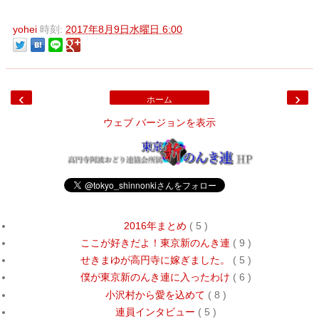
yohei
時刻:
2017年8月9日水曜日 6:00
‹
›
ホーム
ウェブ バージョンを表示
2016年まとめ
( 5 )
ここが好きだよ！東京新のんき連
( 9 )
せきまゆが高円寺に嫁ぎました。
( 5 )
僕が東京新のんき連に入ったわけ
( 6 )
小沢村から愛を込めて
( 8 )
連員インタビュー
( 5 )