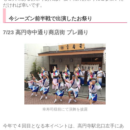
せきまゆ
だければ幸いです。
せきまゆが高円寺に
嫁ぎました。
今シーズン前半戦で出演したお祭り
ちづる
ちびっこ
7/23 高円寺中通り商店街 プレ踊り
にっしゃん
みっしー
阿波踊りガイド
開設宣言
小沢村から愛を込め
て
飛び出せ！世界の
AWAODORI
僕が東京新のんき連
に入ったわけ
鳴らす阿呆へまっし
幸寿司様前にて演舞を披露
ぐら
連員インタビュー
今年で 4 回目となる本イベントは、高円寺駅北口左手にあ
連活動