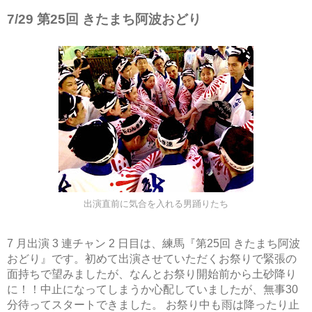
7/29 第25回 きたまち阿波おどり
出演直前に気合を入れる男踊りたち
7 月出演 3 連チャン 2 日目は、練馬『第25回 きたまち阿波
おどり』です。初めて出演させていただくお祭りで緊張の
面持ちで望みましたが、なんとお祭り開始前から土砂降り
に！！中止になってしまうか心配していましたが、無事30
分待ってスタートできました。 お祭り中も雨は降ったり止